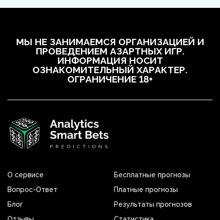
МЫ НЕ ЗАНИМАЕМСЯ ОРГАНИЗАЦИЕЙ И
ПРОВЕДЕНИЕМ АЗАРТНЫХ ИГР.
ИНФОРМАЦИЯ НОСИТ
ОЗНАКОМИТЕЛЬНЫЙ ХАРАКТЕР.
ОГРАНИЧЕНИЕ 18+
О сервисе
Бесплатные прогнозы
Вопрос-Ответ
Платные прогнозы
Блог
Результаты прогнозов
Отзывы
Статистика