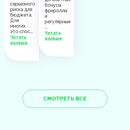
серьезного
бонусы,
риска для
фрироллы
бюджета.
и
Для
регулярные
многих
...
это спос...
Читать
Читать
дальше
дальше
СМОТРЕТЬ ВСЕ