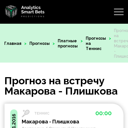
Прогно
на
Прогнозы
Платные
встреч
Главная
Прогнозы
на
прогнозы
Макар
Теннис
-
Плишк
Прогноз на встречу
Макарова - Плишкова
00:00
ТЕННИС
23.01.2016
Макарова - Плишкова