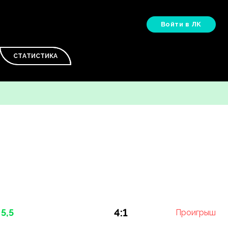
Войти в ЛК
СТАТИСТИКА
4:1
5,5
Проигрыш