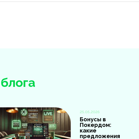
з
блога
25.05.2026
Бонусы в
Покердом:
какие
предложения