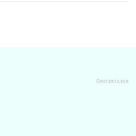
Смотреть все