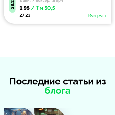
Дания / Боксерлигерн
1.95
/ Тм 50,5
27:23
Выигрыш
Последние статьи из
блога