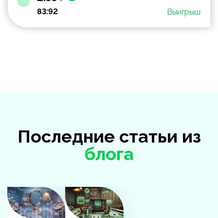
83:92
Выигрыш
Последние статьи из
блога