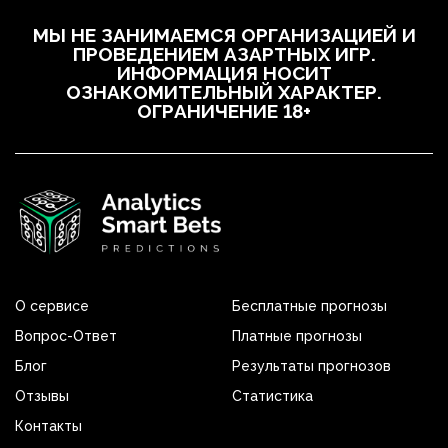
МЫ НЕ ЗАНИМАЕМСЯ ОРГАНИЗАЦИЕЙ И
ПРОВЕДЕНИЕМ АЗАРТНЫХ ИГР.
ИНФОРМАЦИЯ НОСИТ
ОЗНАКОМИТЕЛЬНЫЙ ХАРАКТЕР.
ОГРАНИЧЕНИЕ 18+
О сервисе
Бесплатные прогнозы
Вопрос-Ответ
Платные прогнозы
Блог
Результаты прогнозов
Отзывы
Статистика
Контакты