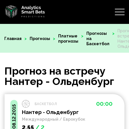
Прогн
Прогнозы
Платные
встр
Главная
Прогнозы
на
прогнозы
Нанте
Баскетбол
Ольд
Прогноз на встречу
Нантер - Ольденбург
00:00
БАСКЕТБОЛ
08.12.2015
Нантер - Ольденбург
Международный / Еврокубок
2.55
/ 2