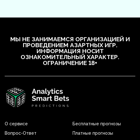
МЫ НЕ ЗАНИМАЕМСЯ ОРГАНИЗАЦИЕЙ И
ПРОВЕДЕНИЕМ АЗАРТНЫХ ИГР.
ИНФОРМАЦИЯ НОСИТ
ОЗНАКОМИТЕЛЬНЫЙ ХАРАКТЕР.
ОГРАНИЧЕНИЕ 18+
О сервисе
Бесплатные прогнозы
Вопрос-Ответ
Платные прогнозы