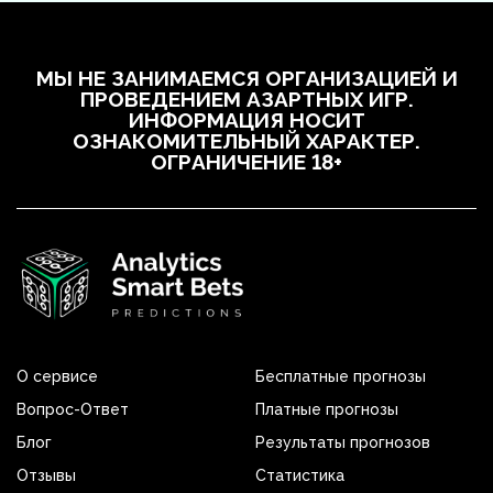
МЫ НЕ ЗАНИМАЕМСЯ ОРГАНИЗАЦИЕЙ И
ПРОВЕДЕНИЕМ АЗАРТНЫХ ИГР.
ИНФОРМАЦИЯ НОСИТ
ОЗНАКОМИТЕЛЬНЫЙ ХАРАКТЕР.
ОГРАНИЧЕНИЕ 18+
О сервисе
Бесплатные прогнозы
Вопрос-Ответ
Платные прогнозы
Блог
Результаты прогнозов
Отзывы
Статистика