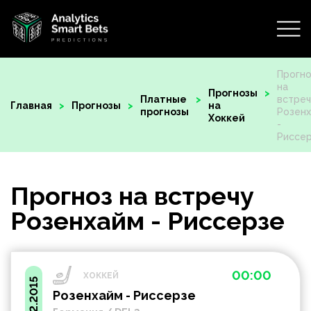
Прогно
на
Прогнозы
Платные
встреч
Главная
Прогнозы
на
прогнозы
Розен
Хоккей
-
Риссе
Прогноз на встречу
Розенхайм - Риссерзе
00:00
ХОККЕЙ
06.12.2015
Розенхайм - Риссерзе