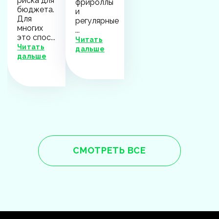
риска для
фрироллы
бюджета.
и
Для
регулярные
многих
...
это спос...
Читать
Читать
дальше
дальше
СМОТРЕТЬ ВСЕ