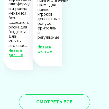
приветственный
платформу
пакет для
и игровые
новых
механики
игроков,
без
депозитные
серьезного
бонусы,
риска для
фрироллы
бюджета.
и
Для
регулярные
многих
...
это спос...
Читать
Читать
дальше
дальше
СМОТРЕТЬ ВСЕ