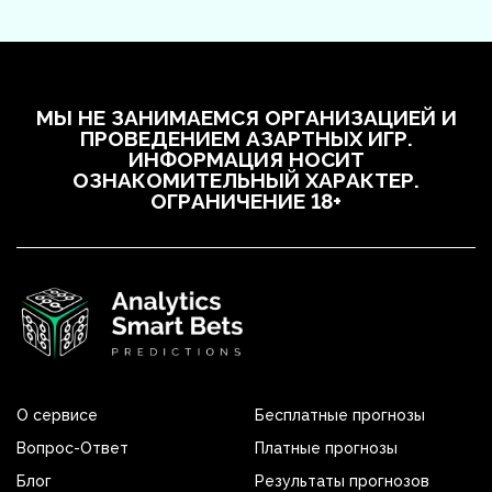
МЫ НЕ ЗАНИМАЕМСЯ ОРГАНИЗАЦИЕЙ И
ПРОВЕДЕНИЕМ АЗАРТНЫХ ИГР.
ИНФОРМАЦИЯ НОСИТ
ОЗНАКОМИТЕЛЬНЫЙ ХАРАКТЕР.
ОГРАНИЧЕНИЕ 18+
О сервисе
Бесплатные прогнозы
Вопрос-Ответ
Платные прогнозы
Блог
Результаты прогнозов