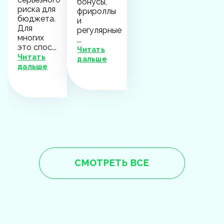
бонусы,
риска для
фрироллы
бюджета.
и
Для
регулярные
многих
...
это спос...
Читать
Читать
дальше
дальше
СМОТРЕТЬ ВСЕ