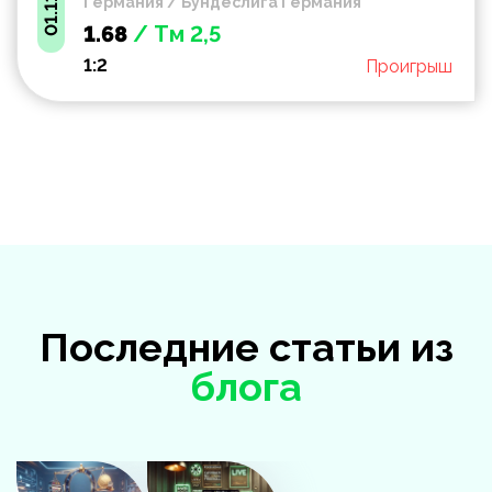
Германия / Бундеслига Германия
1.68
/ Тм 2,5
1:2
Проигрыш
Последние статьи из
блога