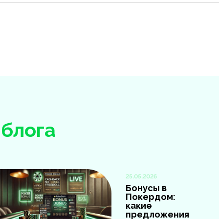
з
блога
25.05.2026
Бонусы в
Покердом:
какие
предложения