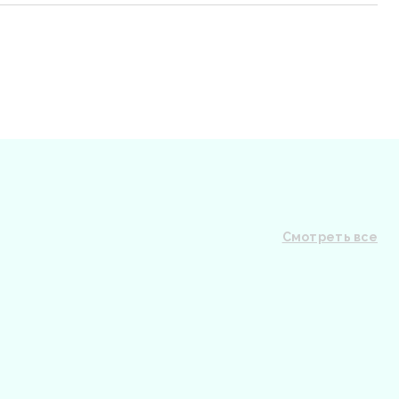
Смотреть все