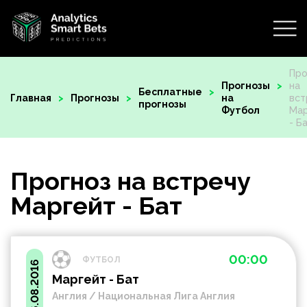
Про
Прогнозы
на
Бесплатные
Главная
Прогнозы
на
вст
прогнозы
Футбол
Мар
- Б
Прогноз на встречу
Маргейт - Бат
00:00
ФУТБОЛ
06.08.2016
Маргейт - Бат
Англия / Национальная Лига Англия