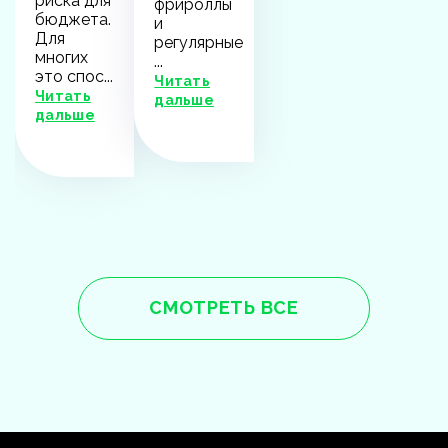
риска для
фрироллы
бюджета.
и
Для
регулярные
многих
...
это спос...
Читать
Читать
дальше
дальше
СМОТРЕТЬ ВСЕ