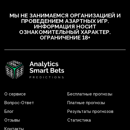
МЫ НЕ ЗАНИМАЕМСЯ ОРГАНИЗАЦИЕЙ И
ПРОВЕДЕНИЕМ АЗАРТНЫХ ИГР.
ИНФОРМАЦИЯ НОСИТ
ОЗНАКОМИТЕЛЬНЫЙ ХАРАКТЕР.
ОГРАНИЧЕНИЕ 18+
О сервисе
Бесплатные прогнозы
Вопрос-Ответ
Платные прогнозы
Блог
Результаты прогнозов
Отзывы
Статистика
Контакты