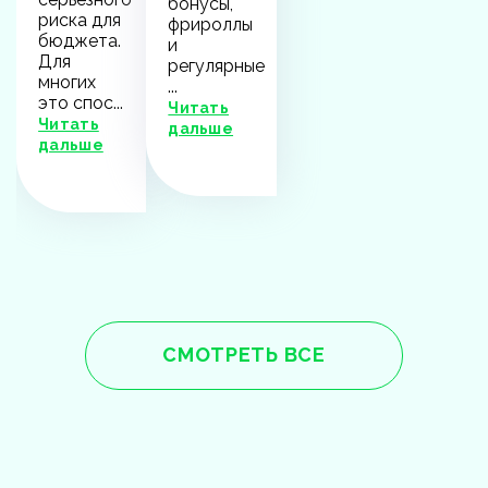
бонусы,
риска для
фрироллы
бюджета.
и
Для
регулярные
многих
...
это спос...
Читать
Читать
дальше
дальше
СМОТРЕТЬ ВСЕ