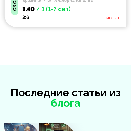
Бразилия / WTA Флорианополис
1.40
/ 1 (1-й сет)
2:6
Проигрыш
Последние статьи из
блога