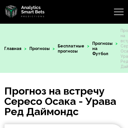
Про
на
вст
Прогнозы
Бесплатные
Се
Главная
Прогнозы
на
прогнозы
Оса
Футбол
Ура
Ре
Да
Прогноз на встречу
Сересо Осака - Урава
Ред Даймондс