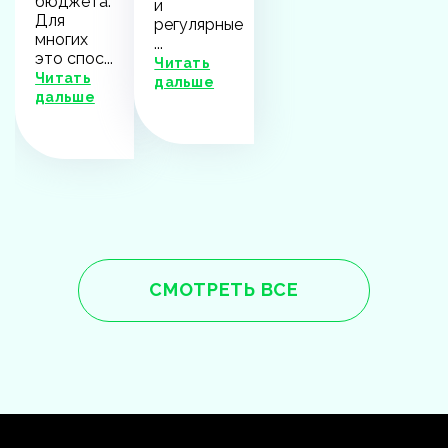
бюджета.
и
Для
регулярные
многих
...
это спос...
Читать
Читать
дальше
дальше
СМОТРЕТЬ ВСЕ