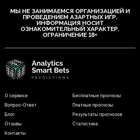
МЫ НЕ ЗАНИМАЕМСЯ ОРГАНИЗАЦИЕЙ И
ПРОВЕДЕНИЕМ АЗАРТНЫХ ИГР.
ИНФОРМАЦИЯ НОСИТ
ОЗНАКОМИТЕЛЬНЫЙ ХАРАКТЕР.
ОГРАНИЧЕНИЕ 18+
О сервисе
Бесплатные прогнозы
Вопрос-Ответ
Платные прогнозы
Блог
Результаты прогнозов
Отзывы
Статистика
Контакты