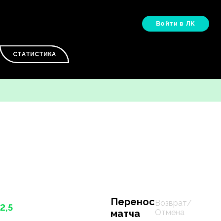
Войти в ЛК
СТАТИСТИКА
Перенос
Возврат/
2,5
матча
Отмена