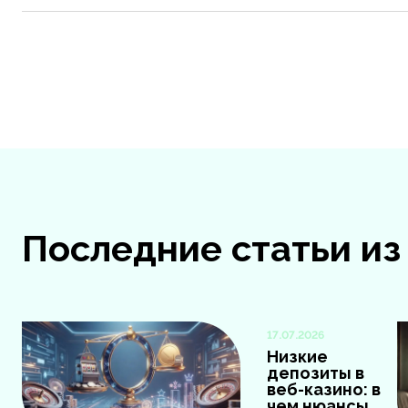
Последние статьи и
17.07.2026
Низкие
депозиты в
веб-казино: в
чем нюансы