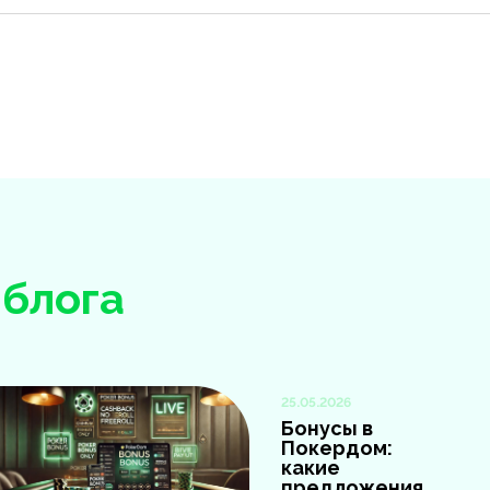
з
блога
25.05.2026
Бонусы в
Покердом:
какие
предложения