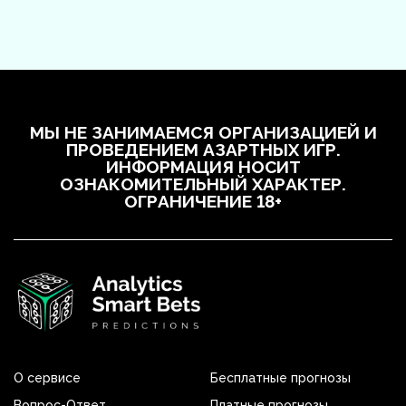
МЫ НЕ ЗАНИМАЕМСЯ ОРГАНИЗАЦИЕЙ И
ПРОВЕДЕНИЕМ АЗАРТНЫХ ИГР.
ИНФОРМАЦИЯ НОСИТ
ОЗНАКОМИТЕЛЬНЫЙ ХАРАКТЕР.
ОГРАНИЧЕНИЕ 18+
О сервисе
Бесплатные прогнозы
Вопрос-Ответ
Платные прогнозы