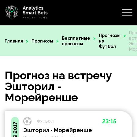
Про
Прогнозы
Бесплатные
вст
Главная
Прогнозы
на
прогнозы
Эшт
Футбол
Мо
Прогноз на встречу
Эшторил -
Морейренше
23:15
ФУТБОЛ
10.09.2017
Эшторил - Морейренше