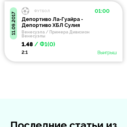
01:00
ФУТБОЛ
11.09.2017
Депортиво Ла-Гуайра -
Депортиво ХБЛ Сулия
Венесуэла / Примера Дивизион
Венесуэлы
1.48
/ Ф1(0)
2:1
Выигрыш
Последние статьи из