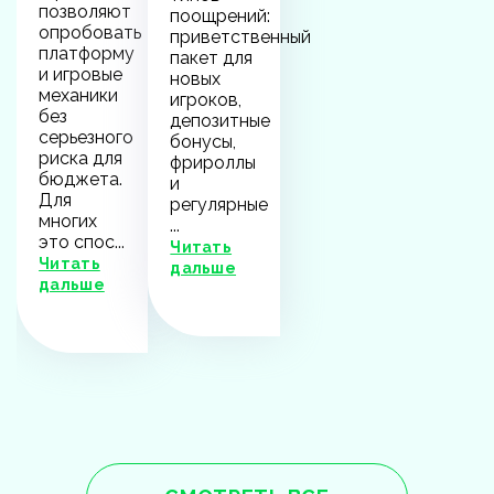
позволяют
поощрений:
опробовать
приветственный
платформу
пакет для
и игровые
новых
механики
игроков,
без
депозитные
серьезного
бонусы,
риска для
фрироллы
бюджета.
и
Для
регулярные
многих
...
это спос...
Читать
Читать
дальше
дальше