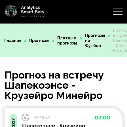
Прогно
Прогнозы
встреч
Платные
Главная
Прогнозы
на
Шапек
прогнозы
Футбол
- Круз
Миней
Прогноз на встречу
Шапекоэнсе -
Крузейро Минейро
02:00
ФУТБОЛ
Шапекоэнсе - Крузейро