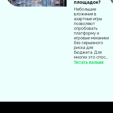
площадок?
Небольшие
вложения в
азартные игры
позволяют
опробовать
платформу и
игровые механики
без серьезного
риска для
бюджета. Для
многих это спос...
Читать дальше