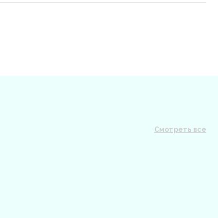
Смотреть все