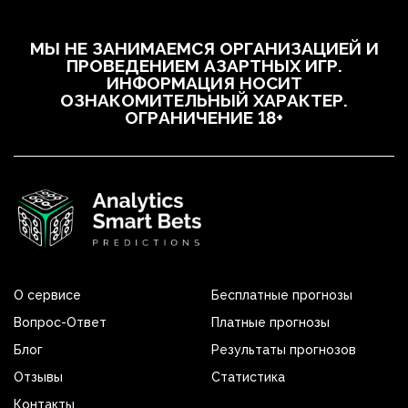
МЫ НЕ ЗАНИМАЕМСЯ ОРГАНИЗАЦИЕЙ И
ПРОВЕДЕНИЕМ АЗАРТНЫХ ИГР.
ИНФОРМАЦИЯ НОСИТ
ОЗНАКОМИТЕЛЬНЫЙ ХАРАКТЕР.
ОГРАНИЧЕНИЕ 18+
О сервисе
Бесплатные прогнозы
Вопрос-Ответ
Платные прогнозы
Блог
Результаты прогнозов
Отзывы
Статистика
Контакты