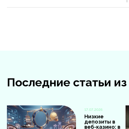
Г
Последние статьи и
17.07.2026
Низкие
депозиты в
веб-казино: в