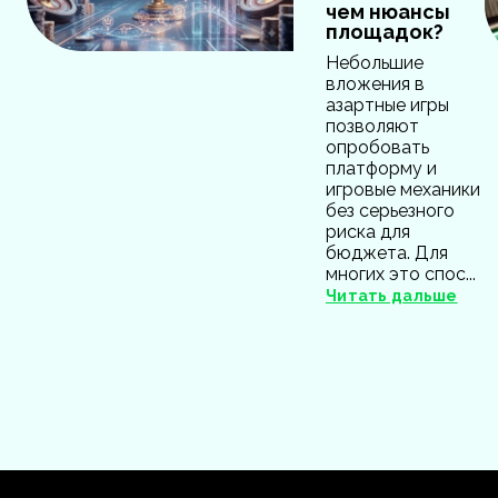
чем нюансы
площадок?
Небольшие
вложения в
азартные игры
позволяют
опробовать
платформу и
игровые механики
без серьезного
риска для
бюджета. Для
многих это спос...
Читать дальше