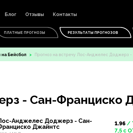
Блог
Отзывы
Контакты
ПЛАТНЫЕ ПРОГНОЗЫ
РЕЗУЛЬТАТЫ ПРОГНОЗОВ
 на Бейсбол
Прогноз на встречу Лос-Анджелес Доджерз -
рз - Сан-Франциско 
Лос-Анджелес Доджерз - Сан-
1.96
/
Франциско Джайнтс
7,5 с 