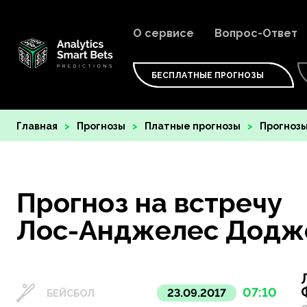
О сервисе
Вопрос-Ответ
БЕСПЛАТНЫЕ ПРОГНОЗЫ
Главная
Прогнозы
Платные прогнозы
Прогнозы
Прогноз на встречу
Лос-Анджелес Додже
07:10
23.09.2017
БЕЙСБОЛ