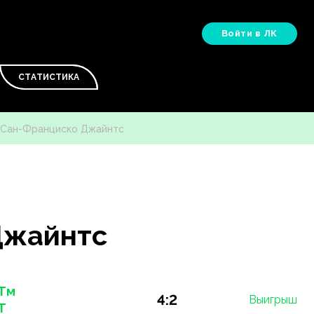
Войти в ЛК
СТАТИСТИКА
 Сан-Франциско Джайнтс
Джайнтс
 Тм
4:2
Выигрыш
ОТ