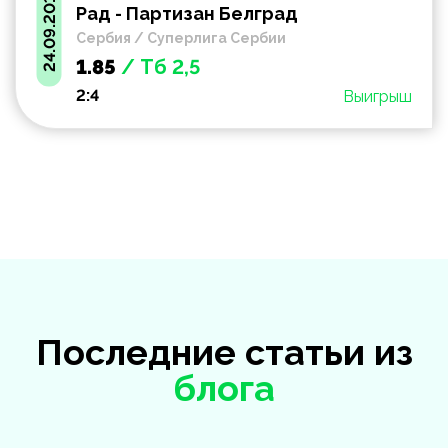
24.09.2017
Рад - Партизан Белград
Сербия / Суперлига Сербии
1.85
/ Тб 2,5
2:4
Выигрыш
Последние статьи из
блога