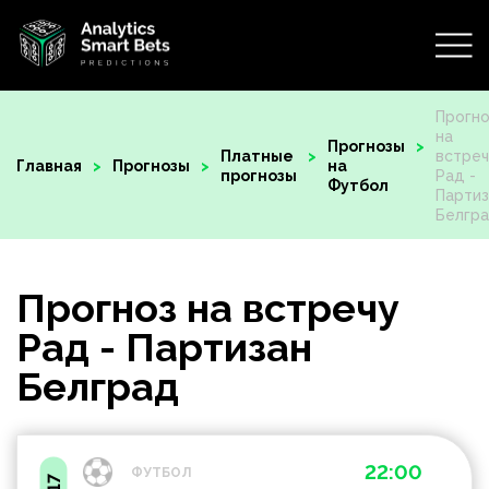
Прогно
на
Прогнозы
Платные
встреч
Главная
Прогнозы
на
прогнозы
Рад -
Футбол
Партиз
Белгр
Прогноз на встречу
Рад - Партизан
Белград
22:00
ФУТБОЛ