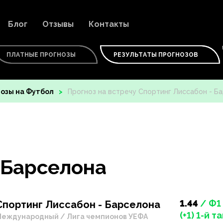
Блог
Отзывы
Контакты
ПЛАТНЫЕ ПРОГНОЗЫ
РЕЗУЛЬТАТЫ ПРОГНОЗОВ
озы на Футбол
Прогноз на встречу Спортинг Лиссабон - Б
 Барселона
1.44
/ Ф1
Спортинг Лиссабон - Барселона
(+1) 1-й т
еждународный / Лига чемпионов УЕФА