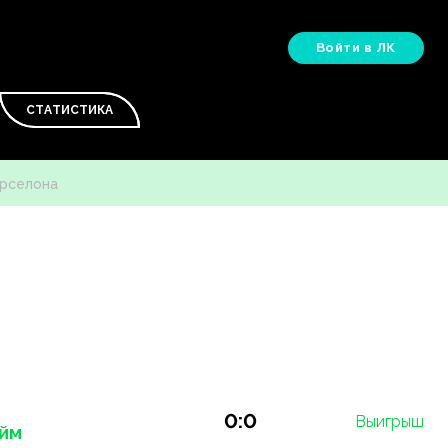
Войти в ЛК
СТАТИСТИКА
арселона
0:0
Выигрыш
айм