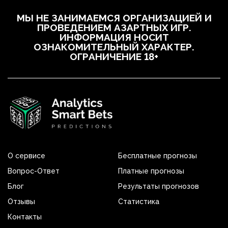
МЫ НЕ ЗАНИМАЕМСЯ ОРГАНИЗАЦИЕЙ И
ПРОВЕДЕНИЕМ АЗАРТНЫХ ИГР.
ИНФОРМАЦИЯ НОСИТ
ОЗНАКОМИТЕЛЬНЫЙ ХАРАКТЕР.
ОГРАНИЧЕНИЕ 18+
О сервисе
Бесплатные прогнозы
Вопрос-Ответ
Платные прогнозы
Блог
Результаты прогнозов
Отзывы
Статистика
Контакты