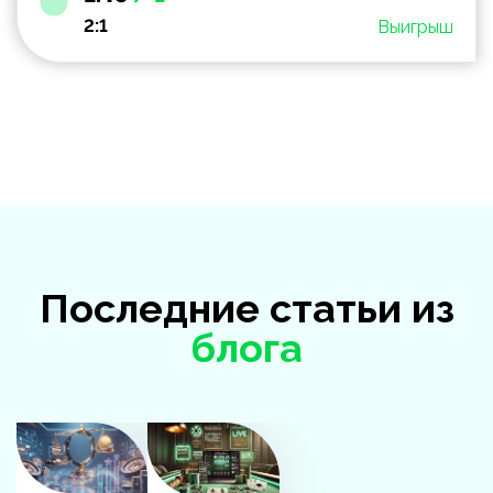
2:1
Выигрыш
Последние статьи из
блога