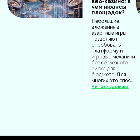
веб-казино: в
чем нюансы
площадок?
Небольшие
вложения в
азартные игры
позволяют
опробовать
платформу и
игровые механики
без серьезного
риска для
бюджета. Для
многих это спос...
Читать дальше