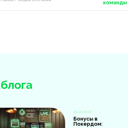
команды
з
блога
25.05.2026
Бонусы в
Покердом: