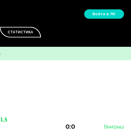
Войти в ЛК
СТАТИСТИКА
о
1,5
0:0
Выигрыш