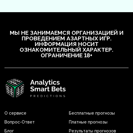
МЫ НЕ ЗАНИМАЕМСЯ ОРГАНИЗАЦИЕЙ И
ПРОВЕДЕНИЕМ АЗАРТНЫХ ИГР.
ИНФОРМАЦИЯ НОСИТ
ОЗНАКОМИТЕЛЬНЫЙ ХАРАКТЕР.
ОГРАНИЧЕНИЕ 18+
О сервисе
Бесплатные прогнозы
Вопрос-Ответ
Платные прогнозы
Блог
Результаты прогнозов