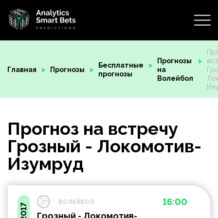
Пр
Прогнозы
вс
Бесплатные
Главная
Прогнозы
на
Гро
прогнозы
Волейбол
Ло
Из
Прогноз на встречу
Грозный - Локомотив-
Изумруд
16:00
ВОЛЕЙБОЛ
Грозный - Локомотив-