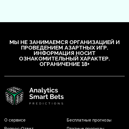
МЫ НЕ ЗАНИМАЕМСЯ ОРГАНИЗАЦИЕЙ И
ПРОВЕДЕНИЕМ АЗАРТНЫХ ИГР.
ИНФОРМАЦИЯ НОСИТ
ОЗНАКОМИТЕЛЬНЫЙ ХАРАКТЕР.
ОГРАНИЧЕНИЕ 18+
О сервисе
Бесплатные прогнозы
Вопрос-Ответ
Платные прогнозы