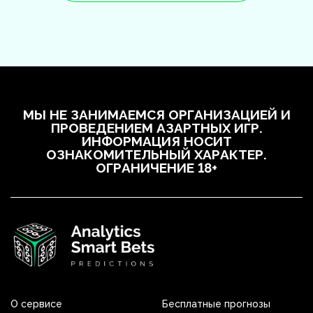
МЫ НЕ ЗАНИМАЕМСЯ ОРГАНИЗАЦИЕЙ И
ПРОВЕДЕНИЕМ АЗАРТНЫХ ИГР.
ИНФОРМАЦИЯ НОСИТ
ОЗНАКОМИТЕЛЬНЫЙ ХАРАКТЕР.
ОГРАНИЧЕНИЕ 18+
О сервисе
Бесплатные прогнозы