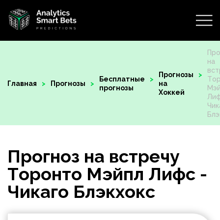
Про
на
вст
Прогнозы
Бесплатные
То
Главная
Прогнозы
на
прогнозы
Мэ
Хоккей
Лиф
Чик
Блэ
Прогноз на встречу
Торонто Мэйпл Лифс -
Чикаго Блэкхокс