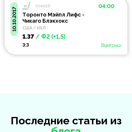
04:00
ХОККЕЙ
10.10.2017
Торонто Мэйпл Лифс -
Чикаго Блэкхокс
США / НХЛ
1.37
/ Ф2 (+1,5)
3:3
Выигрыш
Последние статьи из
блога