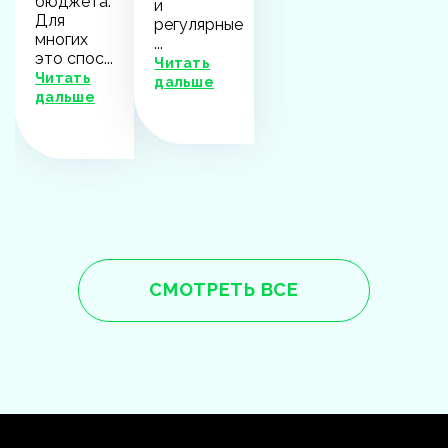
бюджета.
и
Для
регулярные
многих
...
это спос...
Читать
Читать
дальше
дальше
СМОТРЕТЬ ВСЕ