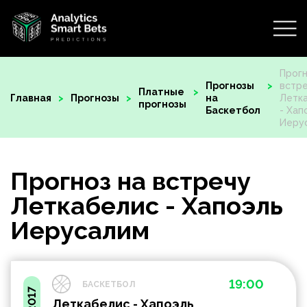
Прогн
Прогнозы
встр
Платные
Главная
Прогнозы
на
Летк
прогнозы
Баскетбол
- Хап
Иеру
Прогноз на встречу
Леткабелис - Хапоэль
Иерусалим
19:00
БАСКЕТБОЛ
Леткабелис - Хапоэль