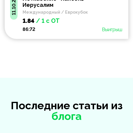
11.10.2017
Иерусалим
Международный / Еврокубок
1.84
/ 1 с ОТ
86:72
Выигрыш
Последние статьи из
блога