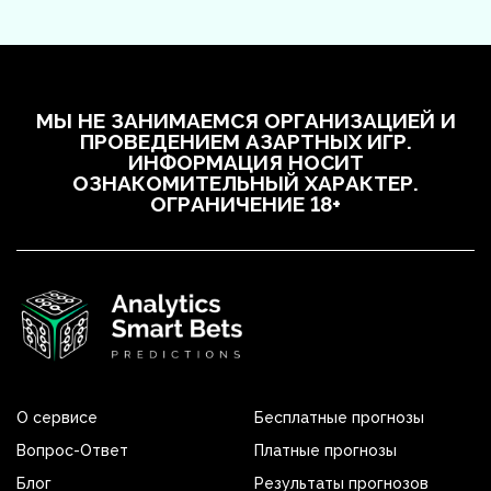
МЫ НЕ ЗАНИМАЕМСЯ ОРГАНИЗАЦИЕЙ И
ПРОВЕДЕНИЕМ АЗАРТНЫХ ИГР.
ИНФОРМАЦИЯ НОСИТ
ОЗНАКОМИТЕЛЬНЫЙ ХАРАКТЕР.
ОГРАНИЧЕНИЕ 18+
О сервисе
Бесплатные прогнозы
Вопрос-Ответ
Платные прогнозы
Блог
Результаты прогнозов