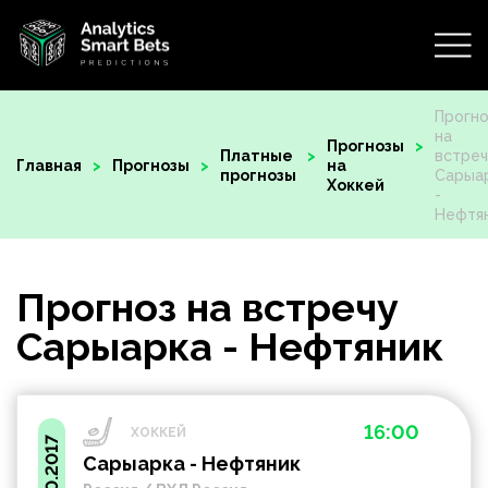
Прогно
на
Прогнозы
Платные
встреч
Главная
Прогнозы
на
прогнозы
Сарыа
Хоккей
-
Нефтя
Прогноз на встречу
Сарыарка - Нефтяник
16:00
ХОККЕЙ
12.10.2017
Сарыарка - Нефтяник