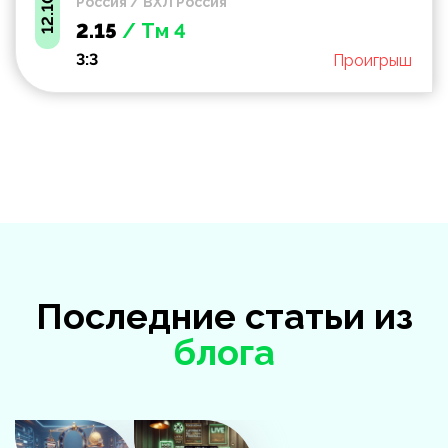
Россия / ВХЛ Россия
2.15
/ Тм 4
3:3
Проигрыш
Последние статьи из
блога