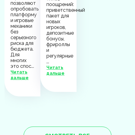
позволяют
поощрений:
опробовать
приветственный
платформу
пакет для
и игровые
новых
механики
игроков,
без
депозитные
серьезного
бонусы,
риска для
фрироллы
бюджета.
и
Для
регулярные
многих
...
это спос...
Читать
Читать
дальше
дальше