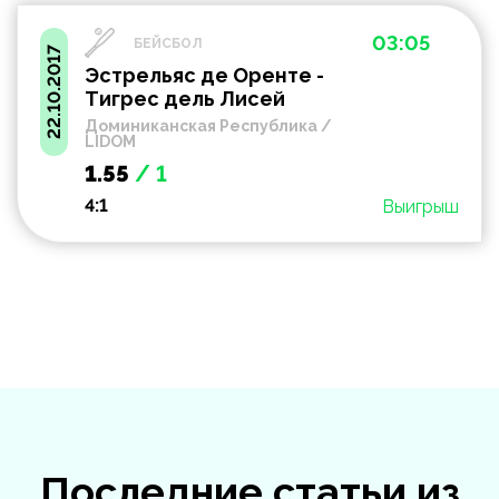
03:05
БЕЙСБОЛ
22.10.2017
Эстрельяс де Оренте -
Тигрес дель Лисей
Доминиканская Республика /
LIDOM
1.55
/ 1
4:1
Выигрыш
Последние статьи из