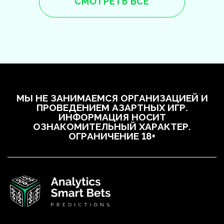
СМОТРЕТЬ ВСЕ
МЫ НЕ ЗАНИМАЕМСЯ ОРГАНИЗАЦИЕЙ И
ПРОВЕДЕНИЕМ АЗАРТНЫХ ИГР.
ИНФОРМАЦИЯ НОСИТ
ОЗНАКОМИТЕЛЬНЫЙ ХАРАКТЕР.
ОГРАНИЧЕНИЕ 18+