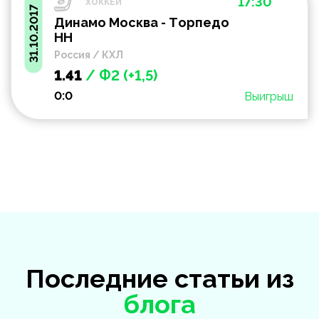
17:30
ХОККЕЙ
31.10.2017
Динамо Москва - Торпедо
НН
Россия / КХЛ
1.41
/ Ф2 (+1,5)
0:0
Выигрыш
Последние статьи из
блога