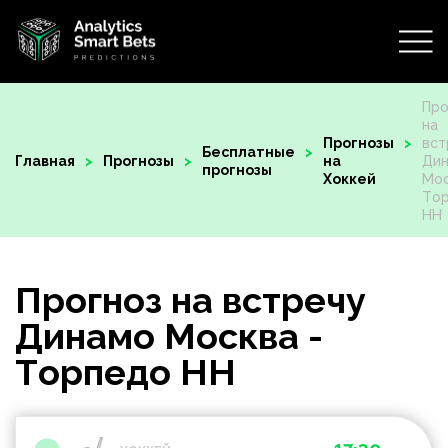
Про
на
Прогнозы
вст
Бесплатные
Главная
Прогнозы
на
Ди
прогнозы
Хоккей
Мос
То
НН
Прогноз на встречу
Динамо Москва -
Торпедо НН