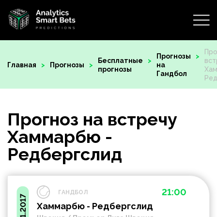
Про
Прогнозы
Бесплатные
вст
Главная
Прогнозы
на
прогнозы
Хам
Гандбол
Ре
Прогноз на встречу
Хаммарбю -
Редбергслид
21:00
ГАНДБОЛ
03.11.2017
Хаммарбю - Редбергслид