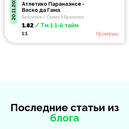
20.11.2017
Атлетико Паранаэнсе -
Васко да Гама
Бразилия / Серия А Бразилия
1.82
/ Тм 1 1-й тайм
1:1
Проигрыш
Последние статьи из
блога