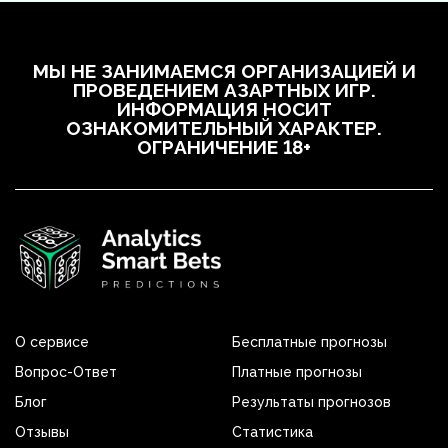
МЫ НЕ ЗАНИМАЕМСЯ ОРГАНИЗАЦИЕЙ И
ПРОВЕДЕНИЕМ АЗАРТНЫХ ИГР.
ИНФОРМАЦИЯ НОСИТ
ОЗНАКОМИТЕЛЬНЫЙ ХАРАКТЕР.
ОГРАНИЧЕНИЕ 18+
О сервисе
Бесплатные прогнозы
Вопрос-Ответ
Платные прогнозы
Блог
Результаты прогнозов
Отзывы
Статистика