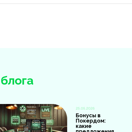
з
блога
25.05.2026
Бонусы в
Покердом:
какие
предложения