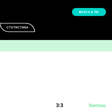
Войти в ЛК
СТАТИСТИКА
3:3
Выигрыш