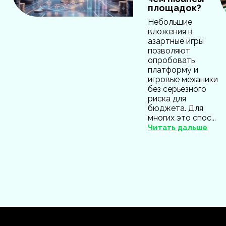
площадок?
Небольшие
вложения в
азартные игры
позволяют
опробовать
платформу и
игровые механики
без серьезного
риска для
бюджета. Для
многих это спос...
Читать дальше