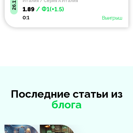
Италия / Серия А Италия
1.89
/ Ф1(+1.5)
0:1
Выигрыш
Последние статьи из
блога