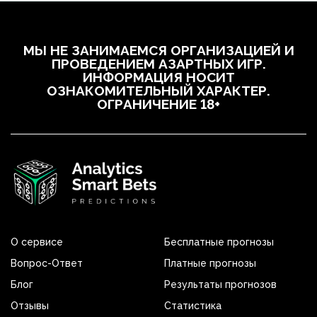
МЫ НЕ ЗАНИМАЕМСЯ ОРГАНИЗАЦИЕЙ И
ПРОВЕДЕНИЕМ АЗАРТНЫХ ИГР.
ИНФОРМАЦИЯ НОСИТ
ОЗНАКОМИТЕЛЬНЫЙ ХАРАКТЕР.
ОГРАНИЧЕНИЕ 18+
О сервисе
Бесплатные прогнозы
Вопрос-Ответ
Платные прогнозы
Блог
Результаты прогнозов
Отзывы
Статистика