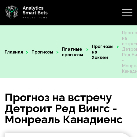
Прогно
на
встреч
Прогнозы
Платные
Детро
Главная
Прогнозы
на
прогнозы
Ред Ви
Хоккей
-
Монре
Канад
Прогноз на встречу
Детроит Ред Вингс -
Монреаль Канадиенс