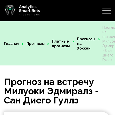
Прогно
на
встреч
Прогнозы
Платные
Милуо
Главная
Прогнозы
на
прогнозы
Эдмир
Хоккей
- Сан
Диего
Гуллз
Прогноз на встречу
Милуоки Эдмиралз -
Сан Диего Гуллз