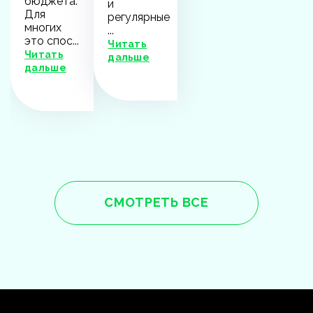
бюджета.
и
Для
регулярные
многих
...
это спос...
Читать
Читать
дальше
дальше
СМОТРЕТЬ ВСЕ