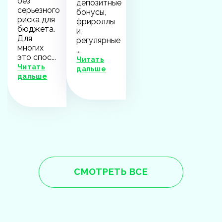
без
депозитные
серьезного
бонусы,
риска для
фрироллы
бюджета.
и
Для
регулярные
многих
...
это спос...
Читать
Читать
дальше
дальше
СМОТРЕТЬ ВСЕ