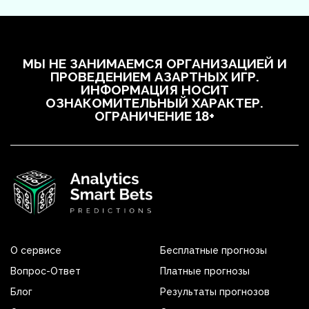
МЫ НЕ ЗАНИМАЕМСЯ ОРГАНИЗАЦИЕЙ И
ПРОВЕДЕНИЕМ АЗАРТНЫХ ИГР.
ИНФОРМАЦИЯ НОСИТ
ОЗНАКОМИТЕЛЬНЫЙ ХАРАКТЕР.
ОГРАНИЧЕНИЕ 18+
О сервисе
Бесплатные прогнозы
Вопрос-Ответ
Платные прогнозы
Блог
Результаты прогнозов