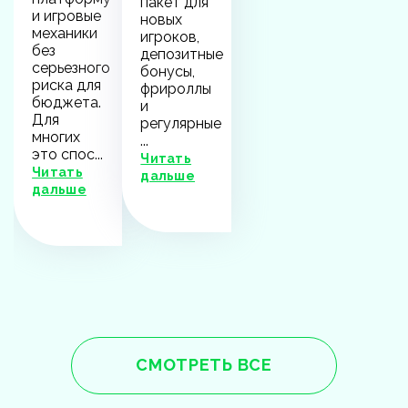
пакет для
и игровые
новых
механики
игроков,
без
депозитные
серьезного
бонусы,
риска для
фрироллы
бюджета.
и
Для
регулярные
многих
...
это спос...
Читать
Читать
дальше
дальше
СМОТРЕТЬ ВСЕ